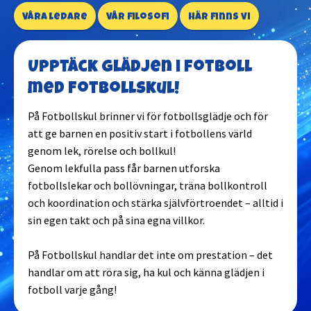
Våra ledare
Vår filosofi
Här finns vi
Upptäck glädjen i fotboll
med Fotbollskul!
På Fotbollskul brinner vi för fotbollsglädje och för
att ge barnen en positiv start i fotbollens värld
genom lek, rörelse och bollkul!
Genom lekfulla pass får barnen utforska
fotbollslekar och bollövningar, träna bollkontroll
och koordination och stärka självförtroendet – alltid i
sin egen takt och på sina egna villkor.
På Fotbollskul handlar det inte om prestation – det
handlar om att röra sig, ha kul och känna glädjen i
fotboll varje gång!