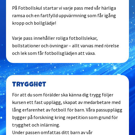
På Fotbollskul startar vi varje pass med vår härliga
Stockholm - Liljeholmen
ramsa och en fartfylld uppvärmning som får igång
kropp och bollglädje!
Stockholm - Spånga
Varje pass innehåller roliga fotbollslekar,
bollstationer och övningar – allt varvas med rörelse
Stockholm - Södermalm
och lek som får fotbollsglädjen att växa.
Stockholm - Älvsjö
Trygghet
Stockholm - Årsta
För att du som förälder ska känna dig trygg följer
kursen ett fast upplägg, skapat av medarbetare med
Sundbyberg
lång erfarenhet av fotboll för barn. Våra passupplägg
bygger på forskning kring repetition som grund för
Sundsvall
trygghet och inlärning.
Under passen omfattas ditt barn av vår