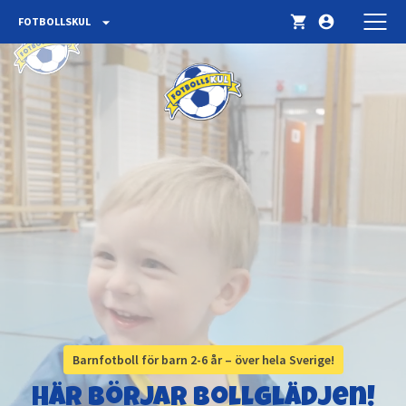
shopping_cart
account_circle
arrow_drop_down
FOTBOLLSKUL
Barnfotboll för barn 2-6 år – över hela Sverige!
Här börjar bollglädjen!