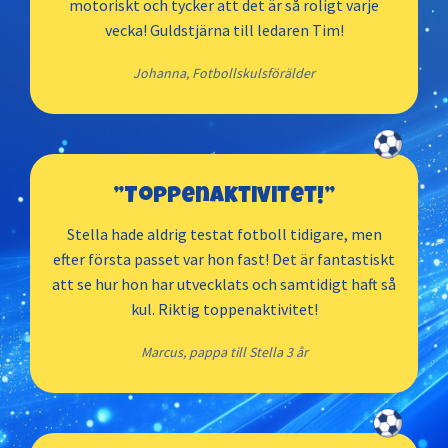
motoriskt och tycker att det är så roligt varje
vecka! Guldstjärna till ledaren Tim!
Uppsala
Johanna, Fotbollskulsförälder
Varberg
Visby
”Toppenaktivitet!”
Stella hade aldrig testat fotboll tidigare, men
Vänersborg
efter första passet var hon fast! Det är fantastiskt
att se hur hon har utvecklats och samtidigt haft så
Västerås
kul. Riktig toppenaktivitet!
Marcus, pappa till Stella 3 år
Växjö
Åkersberga