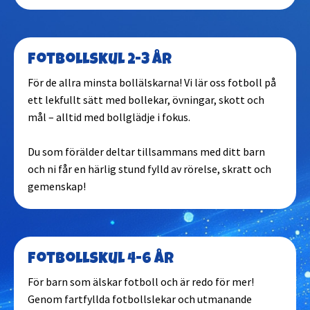
Halmstad
Fotbollskul 2-3 år
Haninge
För de allra minsta bollälskarna! Vi lär oss fotboll på
ett lekfullt sätt med bollekar, övningar, skott och
Helsingborg
mål – alltid med bollglädje i fokus.
Du som förälder deltar tillsammans med ditt barn
Huddinge
och ni får en härlig stund fylld av rörelse, skratt och
gemenskap!
Järfälla
Jönköping
Fotbollskul 4-6 år
Kalmar
För barn som älskar fotboll och är redo för mer!
Genom fartfyllda fotbollslekar och utmanande