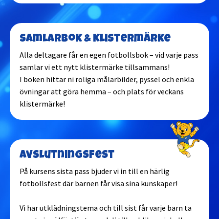
Luleå
Samlarbok & Klistermärke
Lund
Alla deltagare får en egen fotbollsbok – vid varje pass
samlar vi ett nytt klistermärke tillsammans!
I boken hittar ni roliga målarbilder, pyssel och enkla
Malmö
övningar att göra hemma – och plats för veckans
klistermärke!
Nacka
Norrköping
Avslutningsfest
Nyköping
På kursens sista pass bjuder vi in till en härlig
fotbollsfest där barnen får visa sina kunskaper!
Partille
Vi har utklädningstema och till sist får varje barn ta