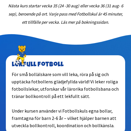
Göteborg - Frölunda
Nästa kurs startar vecka 35 (24 -30 aug) eller vecka 36 (31 aug- 6
sep), beroende på ort. Varje pass med Fotbollskul är 45 minuter,
Göteborg - Gamlestaden
ett tillfälle per vecka. Läs mer på bokningssidan.
Göteborg - Haga
Göteborg - Hisingen
Lekfull fotboll
Göteborg - Johanneberg
För små bollälskare som vill leka, röra på sig och
upptäcka fotbollens glädjefyllda värld! Vi leker roliga
fotbollslekar, utforskar vår lärorika fotbollsbana och
Göteborg - Majorna/Linné
tränar bollkontroll på ett lekfullt sätt.
Göteborg - Torslanda
Under kursen använder vi Fotbollskuls egna bollar,
framtagna för barn 2-6 år – vilket hjälper barnen att
utveckla bollkontroll, koordination och bollkänsla.
Göteborg - Örgryte