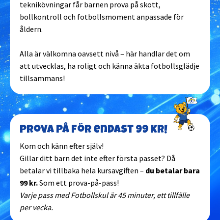
teknikövningar får barnen prova på skott,
Karlskoga
bollkontroll och fotbollsmoment anpassade för
åldern.
Karlskrona
Alla är välkomna oavsett nivå – här handlar det om
att utvecklas, ha roligt och känna äkta fotbollsglädje
Karlstad
tillsammans!
Kungsbacka
Kungälv
Prova på för endast 99 kr!
Kom och känn efter själv!
Landskrona
Gillar ditt barn det inte efter första passet? Då
betalar vi tillbaka hela kursavgiften –
du betalar bara
99 kr.
Som ett prova-på-pass!
Landvetter
Varje pass med Fotbollskul är 45 minuter, ett tillfälle
per vecka.
Linköping