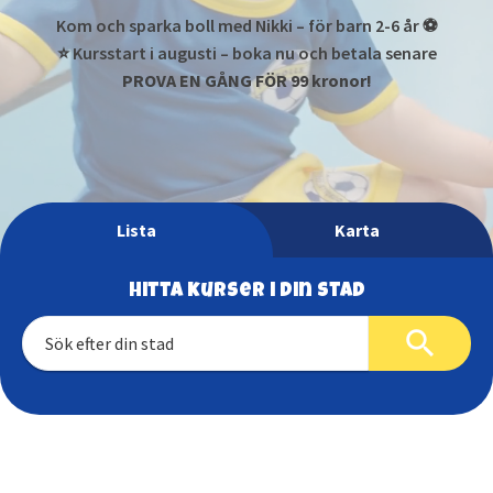
Kom och sparka boll med Nikki – för barn 2-6 år ⚽
⭐ Kursstart i augusti – boka nu och betala senare
PROVA EN GÅNG FÖR 99 kronor!
Lista
Karta
Hitta kurser i din stad
search
Alingsås
Borlänge