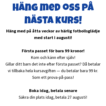
Häng med oss på
Borås
nästa kurs!
Enköping
Häng med på åtta veckor av härlig fotbollsglädje
med start i augusti!
Eskilstuna
Första passet för bara 99 kronor!
Falkenberg
Kom och känn efter själv!
Gillar ditt barn det inte efter första passet? Då betalar
Falun
vi tillbaka hela kursavgiften — du betalar bara 99 kr.
Som ett prova-på-pass!
Gävle
Boka idag, betala senare
Göteborg - Billdal
Säkra din plats idag, betala 27 augusti!