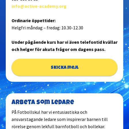
info@active-academy.org
Ordinarie öppettider:
Helgfri måndag – fredag: 10.30-12.30
Under pågående kurs har vi även telefontid kvällar
och helger för akuta frågor om dagens pass.
Skicka mejl
Arbeta som ledare
På Fotbollskul har vi entusiastiska och
ansvarstagande ledare som inspirerar barnen till
rörelse genom lekfull barnfotboll och bollekar.