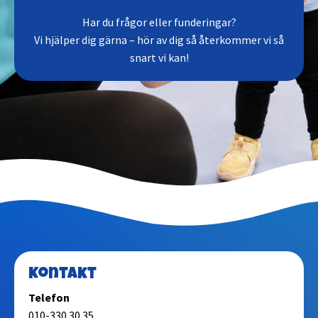
Har du frågor eller funderingar?
Vi hjälper dig gärna – hör av dig så återkommer vi så
snart vi kan!
Kontakt
Telefon
010-330 30 35