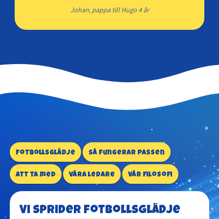
Johan, pappa till Hugo 4 år
Fotbollsglädje
Så fungerar passen
Att ta med
Våra ledare
Vår filosofi
Vi sprider fotbollsglädje