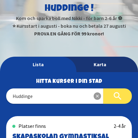
Huddinge !
Kom och sparka boll med Nikki - för barn 2-6 år ⚽
⭐ Kursstart i augusti - boka nu och betala 27 augusti
PROVA EN GÅNG FÖR 99 kronor!
Lista
Karta
Hitta kurser i din stad
search
close
Huddinge
Platser finns
2-4 år
Skapaskolan gymnastiksal