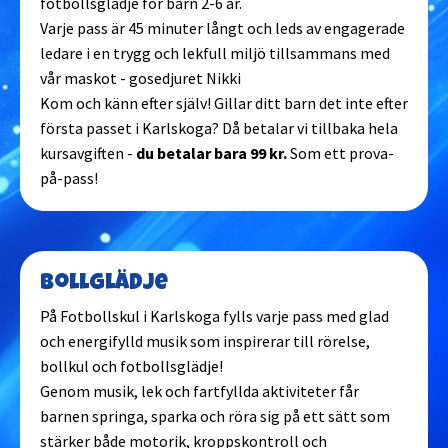
fotbollsglädje för barn 2-6 år.
Varje pass är 45 minuter långt och leds av engagerade
ledare i en trygg och lekfull miljö tillsammans med
vår maskot - gosedjuret Nikki
Kom och känn efter själv! Gillar ditt barn det inte efter
första passet i Karlskoga? Då betalar vi tillbaka hela
kursavgiften -
du betalar bara 99 kr.
Som ett prova-
på-pass!
Bollglädje
På Fotbollskul i Karlskoga fylls varje pass med glad
och energifylld musik som inspirerar till rörelse,
bollkul och fotbollsglädje!
Genom musik, lek och fartfyllda aktiviteter får
barnen springa, sparka och röra sig på ett sätt som
stärker både motorik, kroppskontroll och