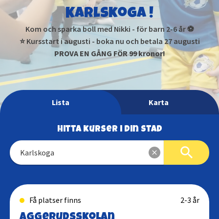
Karlskoga !
Kom och sparka boll med Nikki - för barn 2-6 år ⚽
⭐ Kursstart i augusti - boka nu och betala 27 augusti
PROVA EN GÅNG FÖR 99 kronor!
Lista
Karta
Hitta kurser i din stad
search
close
Karlskoga
Få platser finns
2-3 år
Aggerudsskolan