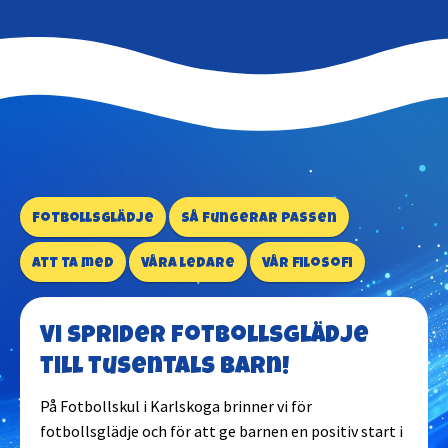
Fotbollsglädje
Så fungerar passen
Att ta med
Våra ledare
Vår filosofi
Vi sprider fotbollsglädje
till tusentals barn!
På Fotbollskul i Karlskoga brinner vi för
fotbollsglädje och för att ge barnen en positiv start i