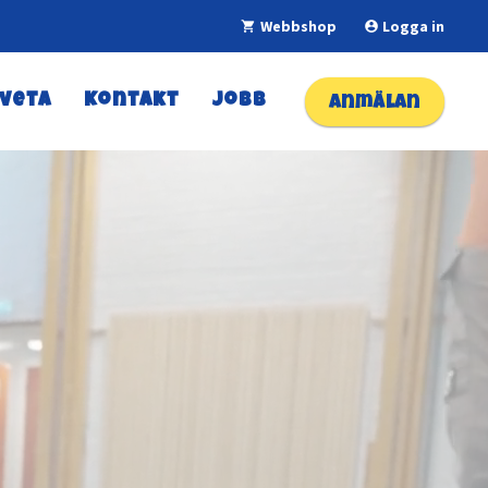
Webbshop
Logga in
shopping_cart
account_circle
 veta
Kontakt
Jobb
Anmälan