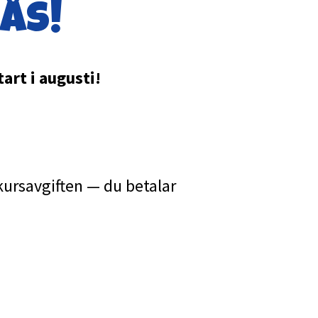
ås!
art i augusti!
a kursavgiften — du betalar