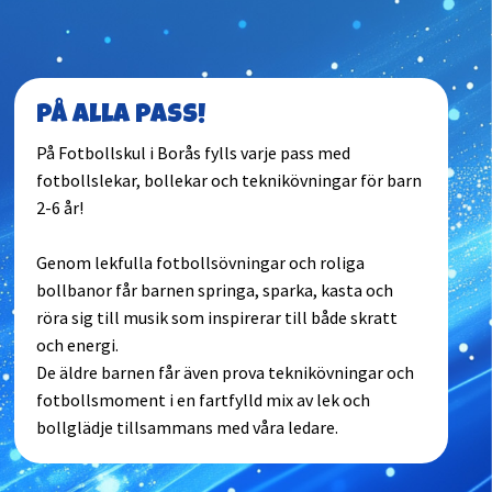
På alla pass!
På Fotbollskul i Borås fylls varje pass med
fotbollslekar, bollekar och teknikövningar för barn
2-6 år!
Genom lekfulla fotbollsövningar och roliga
bollbanor får barnen springa, sparka, kasta och
röra sig till musik som inspirerar till både skratt
och energi.
De äldre barnen får även prova teknikövningar och
fotbollsmoment i en fartfylld mix av lek och
bollglädje tillsammans med våra ledare.