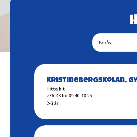
H
Borås
Kristinebergskolan, g
Hitta hit
v.36-43 lör 09:40-10:25
2-3 år