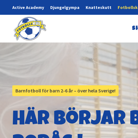
Active Academy
Djungelgympa
Knatteskutt
Fotbollsk
S
Barnfotboll för barn 2-6 år – över hela Sverige!
Här börjar b