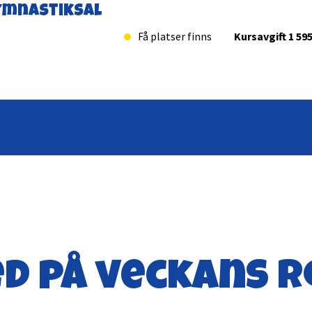
ymnastiksal
Få platser finns
Kursavgift 1 595
d på veckans r