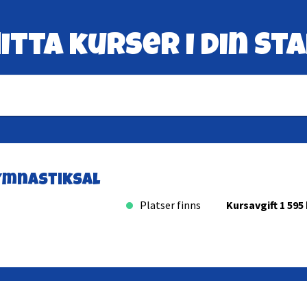
itta kurser i din st
ymnastiksal
Platser finns
Kursavgift 1 595 