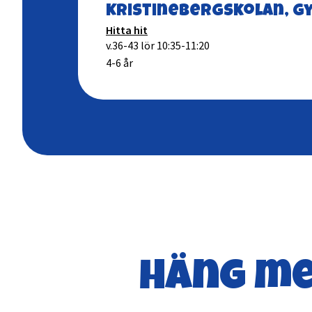
Kristinebergskolan, g
Hitta hit
v.36-43 lör 10:35-11:20
4-6 år
Häng me