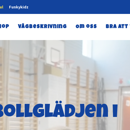
ul
Funkykidz
hop
Vägbeskrivning
Om oss
Bra att
ollglädjen i