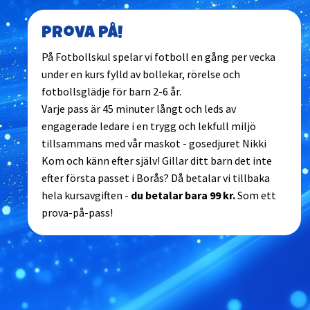
Prova på!
På Fotbollskul spelar vi fotboll en gång per vecka
under en kurs fylld av bollekar, rörelse och
fotbollsglädje för barn 2-6 år.
Varje pass är 45 minuter långt och leds av
engagerade ledare i en trygg och lekfull miljö
tillsammans med vår maskot - gosedjuret Nikki
Kom och känn efter själv! Gillar ditt barn det inte
efter första passet i Borås? Då betalar vi tillbaka
hela kursavgiften -
du betalar bara 99 kr.
Som ett
prova-på-pass!