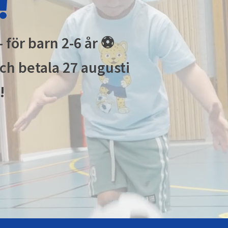
!
 för barn 2-6 år ⚽
och betala 27 augusti
!