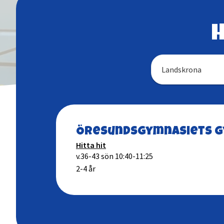
H
Landskrona
Öresundsgymnasiets g
Hitta hit
v.36-43 sön 10:40-11:25
2-4 år