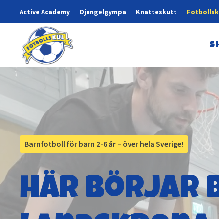
Active Academy
Djungelgympa
Knatteskutt
Fotbollsk
S
Barnfotboll för barn 2-6 år – över hela Sverige!
Här börjar b