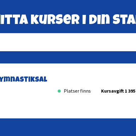
itta kurser i din st
ymnastiksal
Platser finns
Kursavgift 1 395