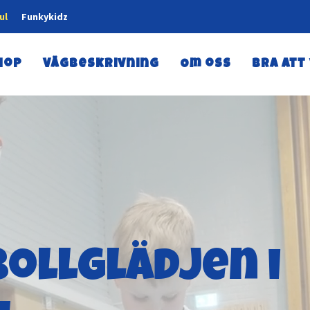
ul
Funkykidz
hop
Vägbeskrivning
Om oss
Bra att
ollglädjen i