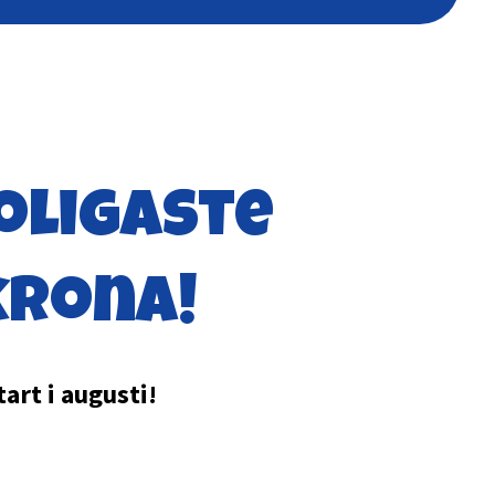
oligaste
krona!
art i augusti!