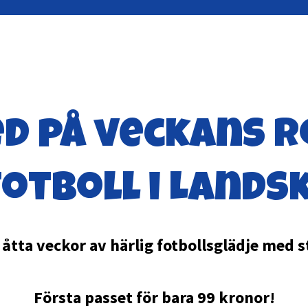
d på veckans r
otboll i Lands
tta veckor av härlig fotbollsglädje med st
Första passet för bara 99 kronor!