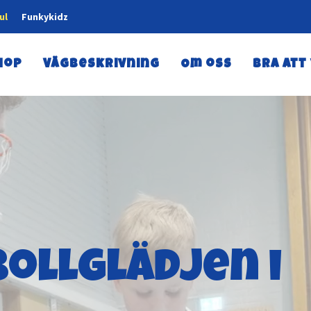
ul
Funkykidz
hop
Vägbeskrivning
Om oss
Bra att
ollglädjen i