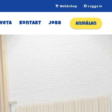
Webbshop
Logga in
shopping_cart
account_circle
 veta
Kontakt
Jobb
Anmälan