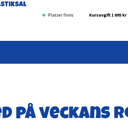
stiksal
Platser finns
Kursavgift 1 695 kr
d på veckans r