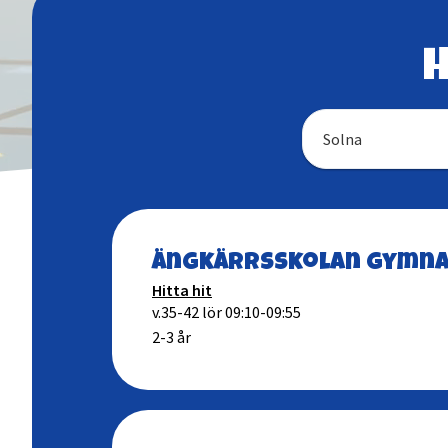
H
Solna
Ängkärrsskolan gymna
Hitta hit
v.35-42 lör 09:10-09:55
2-3 år