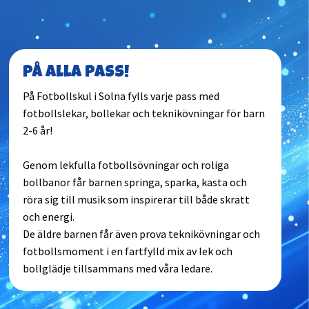
På alla pass!
På Fotbollskul i Solna fylls varje pass med
fotbollslekar, bollekar och teknikövningar för barn
2-6 år!
Genom lekfulla fotbollsövningar och roliga
bollbanor får barnen springa, sparka, kasta och
röra sig till musik som inspirerar till både skratt
och energi.
De äldre barnen får även prova teknikövningar och
fotbollsmoment i en fartfylld mix av lek och
bollglädje tillsammans med våra ledare.