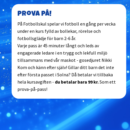
Prova på!
På Fotbollskul spelar vi fotboll en gång per vecka
under en kurs fylld av bollekar, rörelse och
fotbollsglädje för barn 2-6 år.
Varje pass är 45 minuter långt och leds av
engagerade ledare i en trygg och lekfull miljö
tillsammans med vår maskot - gosedjuret Nikki
Kom och känn efter själv! Gillar ditt barn det inte
efter första passet i Solna? Då betalar vi tillbaka
hela kursavgiften -
du betalar bara 99 kr.
Som ett
prova-på-pass!