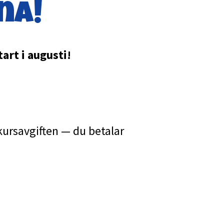
na!
art i augusti!
a kursavgiften — du betalar