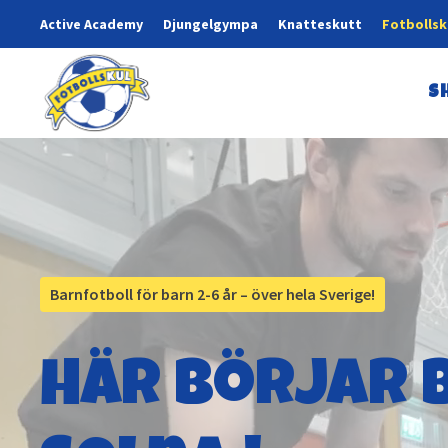
Active Academy
Djungelgympa
Knatteskutt
Fotbollsk
S
Barnfotboll för barn 2-6 år – över hela Sverige!
Här börjar b